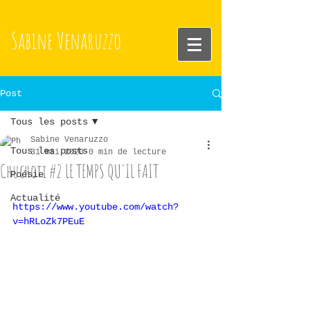
Sabine
Venaruzzo
Post
Tous les posts
Sabine Venaruzzo
Tous les posts
31 mai 2020
0 min de lecture
Chuchoti #2 LE TEMPS QU'IL FAIT
Poésie
Actualité
https://www.youtube.com/watch?
v=hRLoZk7PEuE