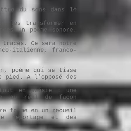
ettre du sens dans le
et les transformer en
nces un poème sonore.
 tracés. Ce sera notre
co-italienne, franco-
in, poème qui se tisse
e pied. A l’opposé des
tout en poésie : une
le au réel de façon
re forme en un recueil
de reportage et des