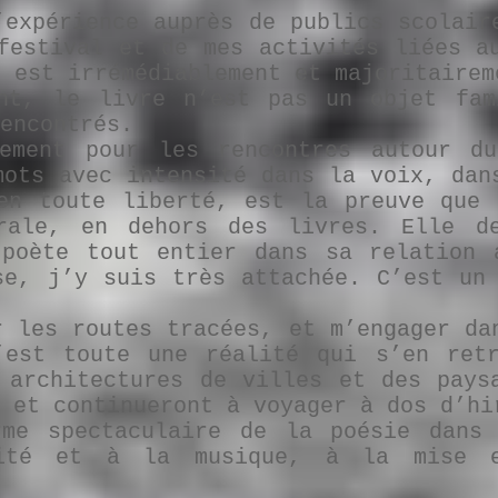
’expérience auprès de publics scolair
festival et de mes activités liées a
e est irrémédiablement et majoritairem
ent, le livre n’est pas un objet fam
encontrés.
uement pour les rencontres autour d
mots avec intensité dans la voix, dan
en toute liberté, est la preuve que 
rale, en dehors des livres. Elle d
 poète tout entier dans sa relation 
se, j’y suis très attachée. C’est un
r les routes tracées, et m’engager da
’est toute une réalité qui s’en retr
 architectures de villes et des pays
 et continueront à voyager à dos d’hi
rme spectaculaire de la poésie dans
lité et à la musique, à la mise e