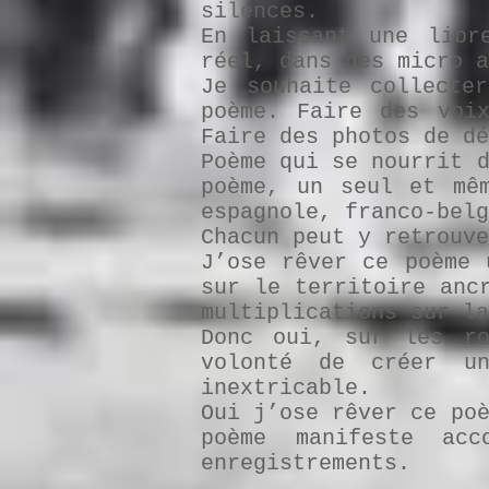
silences.
En laissant une libr
réel, dans des micro a
Je souhaite collecte
poème. Faire des voi
Faire des photos de dé
Poème qui se nourrit 
poème, un seul et mêm
espagnole, franco-belg
Chacun peut y retrouve
J’ose rêver ce poème 
sur le territoire anc
multiplications sur la
Donc oui, sur les ro
volonté de créer u
inextricable.
Oui j’ose rêver ce po
poème manifeste ac
enregistrements.