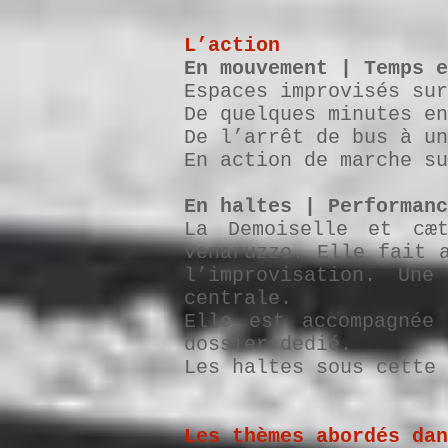
L’action
En mouvement | Temps e
Espaces improvisés sur
De quelques minutes en
De l’arrêt de bus à un
En action de marche su
En haltes | Performanc
La Demoiselle et cæ
Venaruzzo. Elle fait 
l’improvisation. Une
centrale.
Elle est accompagnée
dossier dédié.
Les haltes sous cette 
Les thèmes abordés dan