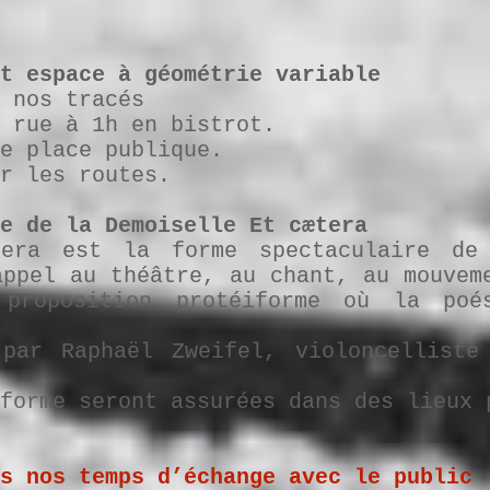
t espace à géométrie variable
 nos tracés
 rue à 1h en bistrot.
e place publique.
r les routes.
e de la Demoiselle Et cætera
tera est la forme spectaculaire de
appel au théâtre, au chant, au mouvem
 proposition protéiforme où la poé
 par Raphaël Zweifel, violoncelliste
forme seront assurées dans des lieux 
s nos temps d’échange avec le public