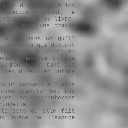
es et d’autres publics
u spectacle vivant, je
ent associée au livre.
ilier pour une grande
u SLAM, dans ce qu’il
s le corps qui devient
la poésie a besoin de
evient musique qui se
au monde. En tant que
 lien direct et intime
ns un passage à l’acte
ouve transformée. Les
ages, se répercuteront
rondelle.
 le sens où elle fait
n scène de l’espace