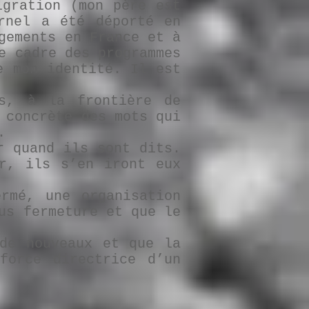
gration (mon père est
rnel a été déporté en
gements en France et à
e cadre des programmes
e mon identité. Il est
s, à la frontière de
 concrète des mots qui
.
r quand ils sont dits.
r, ils s’en iront eux
rmé, une organisation
us fermeture et que le
de nouveaux et que la
force directrice d’un