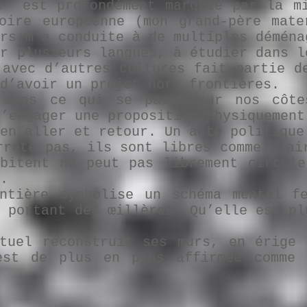
e est profondément marquée par la mi
oire européenne (mon grand-père mate
urs m’a conduite à de multiples déména
er plusieurs langues, à étudier dans l
 avec d’autres cultures fait partie d
d’avoir un projet hors frontières.
 dans ce qui se passe sur nos côte
d’engager une proposition physiquement
en aller et retour. Un acte politique
rrête pas, ils sont libres comme l’ai
bitent ne peut pas librement circule
.
ntière symbolise un schéma mental fe
, portant des œillères. Qu’elle est pl
tuel reconstruit ses murs, en érige 
est de plus en plus affirmée comme 