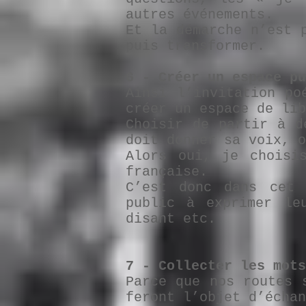
autres événements.
Et la démarche n’est 
puis transformer.
6 - Créer un espace pu
Ainsi l’invitation po
créer un espace de lib
Choisir de partir à d
doit donner sa voix, o
Alors oui, je choisi
française.
C’est donc dans cet 
public à exprimer le
disant etc.
7 - Collecter les mots
Parce que nos routes 
feront l’objet d’écha