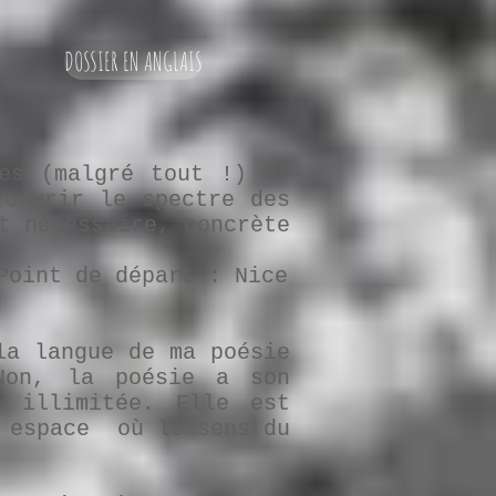
DOSSIER EN ANGLAIS
es (malgré tout !) et
’ouvrir le spectre des
t nécessaire, concrète
Point de départ : Nice
la langue de ma poésie
Non, la poésie a son
 illimitée. Elle est
n espace où le sens du