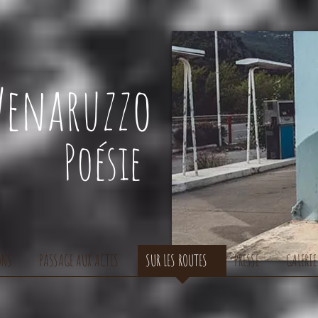
Venaruzzo
Poésie
ONS
PASSAGE AUX ACTES
SUR LES ROUTES
PRESSE
GALERIE