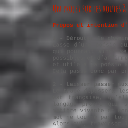
Un projet sur les routes 
Propos et intention d’
1 - Dérouter le chemin
Lasse d’une poésie qu
qui pourrait ainsi se
possibles et d’affirm
et utile à la poésie a
Cela passe donc par pr
2 - Laisser passer aux
Le tracé dépassera le
est française, qu’el
langage propre qui s
matière vivante et se
mot ne tourne pas touj
Alors oui, traverser l