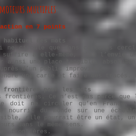
à moteurs multiples
action en 7 points
 habituel des mots
i ne circule que dans certains cercl
 suffire à elle-même, j’ai l’envie d
er ainsi une place tangible, absolumen
uprès d’un public improvisé.
endre une carte et faire des tracés. 
 frontières pour les mots
s frontières. Ce n’est pas parce que 
le doit ne circuler qu’en France. 
e nourrit du monde sur une échelle
nsible, elle pourrait être un état, u
ours dans le même sens.
es frontières.