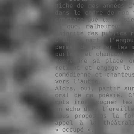
Riche de mes années d
dans le cadre de mon 
constate que la poési
Et que, malheureusem
majorité des publics r
D’autre part, l’engo
permet de porter les 
parlant et chantant, 
reprendre sa place o
retient et engage le
comédienne et chanteu
vers l’autre.
Alors, oui, partir su
oral de ma poésie. C
mots iront cogner les
en écho dans l’oreille
Nous proposons la fo
appel à la théâtra
« occupé ».