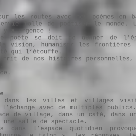
sur les routes avec mes poèmes en b
’envie folle de poétiser le monde. 
 y a urgence !
le poète se doit de donner de l’ép
la vision, humaniser les frontières 
té qui l’étouffe.
urrit de nos histoires personnelles,
.
ce.
e
s dans les villes et villages visi
 l’échange avec de multiples publics
ace de village, dans un café, dans u
 une salle de spectacle.
us dans l’espace quotidien provoq
tourne le talon », les réponses, le