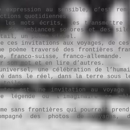
e expression au sensible, c’est rem
ctions quotidiennes.
r les mots écrits, les transmettre 
x, des ambiances sonores et des sile
tail, un poème visuel.
de ces invitations aux voyages, de ces
e poème traversé des frontières fran
e, franco-suisse, franco-allemande.
r son mot et en lire d’autres.
universel, une célébration de l’huma
ré dans le réel, dans la terre sous l
 toile.
utes est une invitation au voyage 
ne légende ou l’imaginaire se mê
ème sans frontières qui pourrait prend
compagné des photos de voyages, 