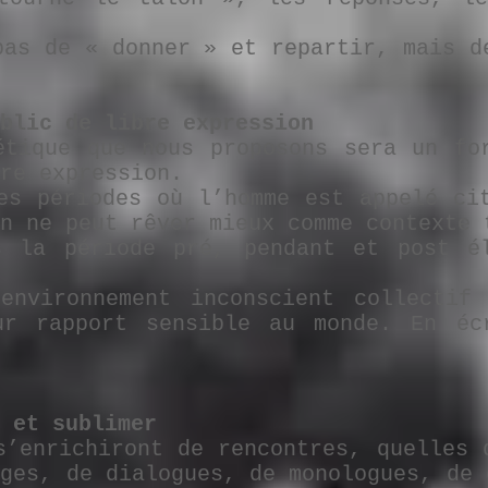
pas de « donner » et repartir, mais d
blic de libre expression
étique que nous proposons sera un fo
re expression.
es périodes où l’homme est appelé ci
n ne peut rêver mieux comme contexte 
s la période pré, pendant et post él
environnement inconscient collectif
ur rapport sensible au monde. En éc
 et sublimer
s’enrichiront de rencontres, quelles 
nges, de dialogues, de monologues, de 