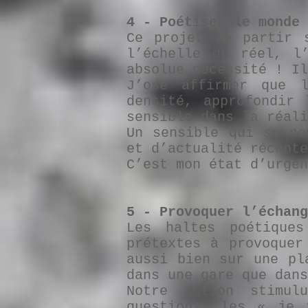
4 - Poétiser le monde
Ce projet de partir 
l’échelle du réel, l
absolue nécessité ! Il
J’ose affirmer que 
densité, approfondir 
sensible dans la réali
Un sensible qui se no
et d’actualité récente
C’est mon état d’urgen
5 - Provoquer l’échang
Les haltes poétique
prétextes à provoquer
aussi bien sur une pl
dans une gare que dans
Notre action stimul
questions, les « je 