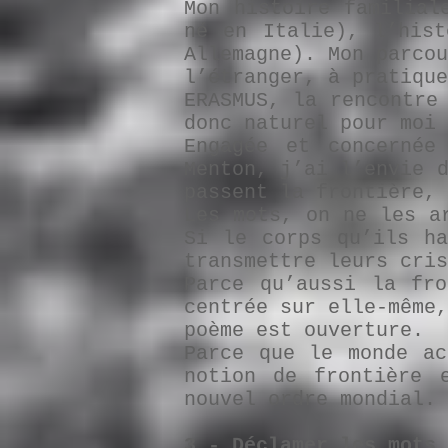
Mon histoire familial
né en Italie), l’hist
Allemagne). Mon parco
l’étranger, à pratiqu
ERASMUS, la rencontre
donc naturel pour moi 
Engagée et concernée
Menton, j’ai l’envie 
passent la frontière, 
Les mots, on ne les a
Si le corps qu’ils ha
transmettre leurs cris
Parce qu’aussi la fro
centrée sur elle-même
poème est ouverture.
Parce que le monde ac
notion de frontière 
nouvel ordre mondial.
3 - Déclamer les mots