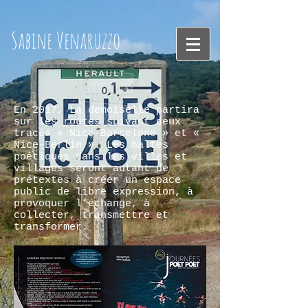
Sabine
Venaruzzo
En 2017, La demoiselle partira
sur les routes suivant deux
tracés « Nice-Barcelone » et «
Nice-Berlin ». Les haltes
poétiques dans les villes et
villages seront autant de
prétextes à créer un espace
public de libre expression, à
provoquer l’échange, à
collecter, transmettre et
transformer.