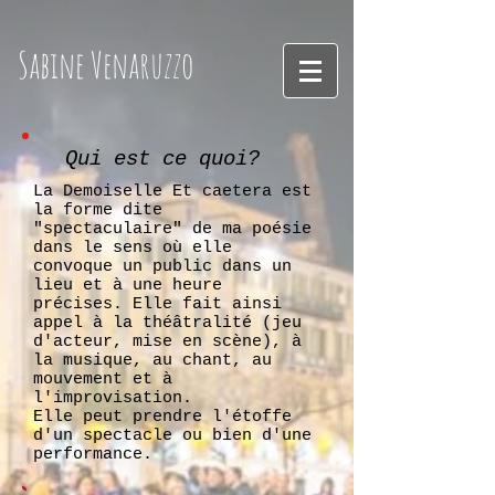
Sabine
Venaruzzo
Qui est ce quoi?
La Demoiselle Et caetera est
la forme dite
"spectaculaire" de ma poésie
dans le sens où elle
convoque un public dans un
lieu et à une heure
précises. Elle fait ainsi
appel à la théâtralité (jeu
d'acteur, mise en scène), à
la musique, au chant, au
mouvement et à
l'improvisation.
Elle peut prendre l'étoffe
d'un spectacle ou bien d'une
performance.