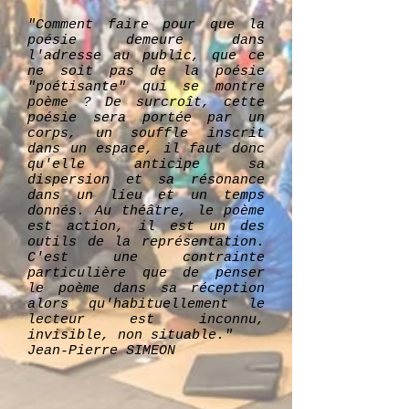
"Comment faire pour que la
poésie demeure dans
l'adresse au public, que ce
ne soit pas de la poésie
"poétisante" qui se montre
poème ? De surcroît, cette
poésie sera portée par un
corps, un souffle inscrit
dans un espace, il faut donc
qu'elle anticipe sa
dispersion et sa résonance
dans un lieu et un temps
donnés. Au théâtre, le poème
est action, il est un des
outils de la représentation.
C'est une contrainte
particulière que de penser
le poème dans sa réception
alors qu'habituellement le
lecteur est inconnu,
invisible, non situable."
Jean-Pierre SIMEON