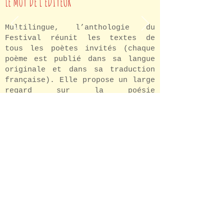
LE MOT DE L’EDITEUR
Multilingue, l’anthologie du
Festival réunit les textes de
tous les poètes invités (chaque
poème est publié dans sa langue
originale et dans sa traduction
française). Elle propose un large
regard sur la poésie
méditerranéenne contemporaine, la
diversité des langues, des
alphabets et des cultures et
témoigne de l’infinité des
questionnements communs qui
animent chacun.
DECOUVREZ MA CONTRIBUTION
Le poème ego-lution des espèces