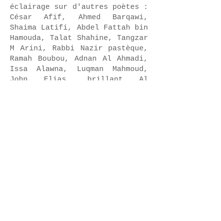
éclairage sur d'autres poètes :
César Afif, Ahmed Barqawi,
Shaima Latifi, Abdel Fattah bin
Hamouda, Talat Shahine, Tangzar
M Arini, Rabbi Nazir pastèque,
Ramah Boubou, Adnan Al Ahmadi,
Issa Alawna, Luqman Mahmoud,
John Elias, brillant Al
Mansour, Layal Ahmed, Mahmoud
Bakou, Fatima Krouma, Salbi
Baghda Sarian, Siham Al-Bari,
Mouna et Fayq, Yara Le Pacha,
Yasmine Al-Turk (Soufi).
CONTACT