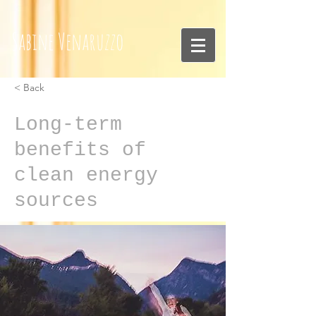
Sabine
Venaruzzo
< Back
Long-term
benefits of
clean energy
sources