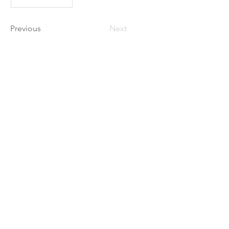
Previous
Next
Cliquez pour voir le
programme des journées
d'été juin 2026
Cliquez ICI pour voir le