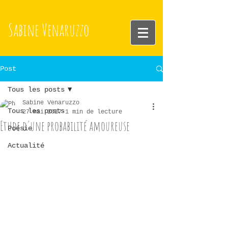
Sabine
Venaruzzo
Post
Tous les posts
Sabine Venaruzzo
Tous les posts
27 mai 2017
1 min de lecture
Etude d'une probabilité amoureuse
Poésie
Actualité