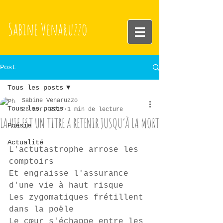
Sabine
Venaruzzo
Post
Tous les posts
Sabine Venaruzzo
Tous les posts
26 avr. 2017
1 min de lecture
LA VIE EST UN TITRE A RETENIR JUSQU’À LA MORT
Poésie
Actualité
L'actutastrophe arrose les 
comptoirs 
Et engraisse l'assurance 
d'une vie à haut risque 
Les zygomatiques frétillent 
dans la poële 
Le cœur s'échappe entre les 